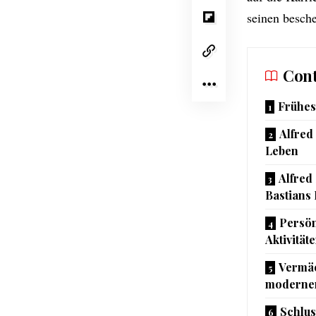
seinen besche
Cont
Frühes
Alfred
Leben
Alfred
Bastians
Persön
Aktivität
Vermäc
modernen
Schlus