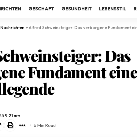
RICHTEN
GESCHAFT
GESUNDHEIT
LEBENSSTIL
R
>
Nachrichten
>
Alfred Schweinsteiger: Das verborgene Fundament ei
Schweinsteiger: Das
gene Fundament eine
llegende
025 9:21 am
6 Min Read