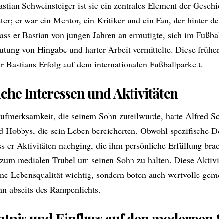
stian Schweinsteiger ist sie ein zentrales Element der Gesch
ater; er war ein Mentor, ein Kritiker und ein Fan, der hinter d
dass er Bastian von jungen Jahren an ermutigte, sich im Fußba
tung von Hingabe und harter Arbeit vermittelte. Diese frühe
r Bastians Erfolg auf dem internationalen Fußballparkett.
che Interessen und Aktivitäten
Aufmerksamkeit, die seinem Sohn zuteilwurde, hatte Alfred Sc
d Hobbys, die sein Leben bereicherten. Obwohl spezifische Deta
s er Aktivitäten nachging, die ihm persönliche Erfüllung bra
 zum medialen Trubel um seinen Sohn zu halten. Diese Aktivi
gene Lebensqualität wichtig, sondern boten auch wertvolle g
hn abseits des Rampenlichts.
tnis und Einfluss auf den modernen 