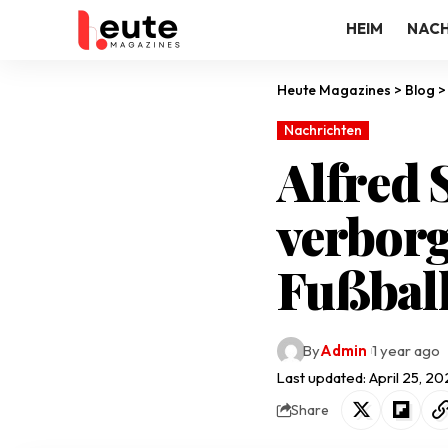
HEIM
NACH
Heute Magazines
>
Blog
Nachrichten
Alfred 
verbor
Fußbal
By
Admin
1 year ago
Last updated: April 25, 2
Share