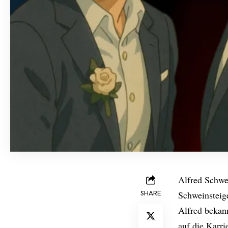
Alfred Schwei
SHARE
Schweinsteige
Alfred bekann
auf die Karri