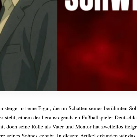
nsteiger ist eine Figur, die im Schatten seines berühmten So
r steht, einem der herausragendsten Fußballspieler Deutschla
t, doch seine Rolle als Vater und Mentor hat zweifellos tief
ere seines Sohnes gehabt. In diesem Artikel erkunden wir das