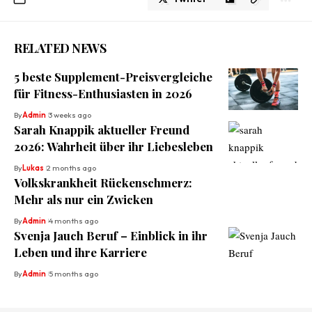
RELATED NEWS
5 beste Supplement-Preisvergleiche
für Fitness-Enthusiasten in 2026
By
Admin
3 weeks ago
Sarah Knappik aktueller Freund
2026: Wahrheit über ihr Liebesleben
By
Lukas
2 months ago
Volkskrankheit Rückenschmerz:
Mehr als nur ein Zwicken
By
Admin
4 months ago
Svenja Jauch Beruf – Einblick in ihr
Leben und ihre Karriere
By
Admin
5 months ago