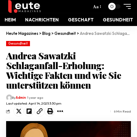
Aa
HEIM
NACHRICHTEN
GESCHAFT
GESUNDHEIT
Heute Magazines
>
Blog
>
Gesundheit
>
Andrea Sawatzki Schlaganfall-Erholung: Wichtige Fakten und wie Sie unterstützen können
Gesundheit
Andrea Sawatzki
Schlaganfall-Erholung:
Wichtige Fakten und wie Sie
unterstützen können
By
Admin
1 year ago
Last updated: April 14, 2025 3:30 pm
6 Min Read