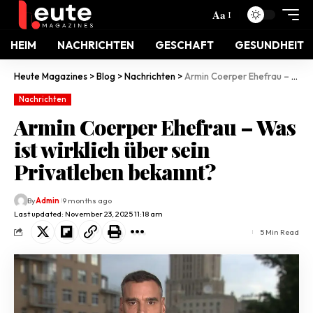
Aa
HEIM
NACHRICHTEN
GESCHAFT
GESUNDHEIT
Heute Magazines
>
Blog
>
Nachrichten
>
Armin Coerper Ehefrau – Was ist wirklich über sein Privatleben bekannt?
Nachrichten
Armin Coerper Ehefrau – Was
ist wirklich über sein
Privatleben bekannt?
By
Admin
9 months ago
Last updated: November 23, 2025 11:18 am
5 Min Read