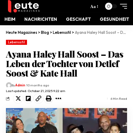
Aa
HEIM
NACHRICHTEN
GESCHAFT
GESUNDHEIT
Heute Magazines
>
Blog
>
Lebensstil
>
Ayana Haley Hall Soost – Das Leben der Tochter von Detlef Soost & Kate Hall
Lebensstil
Ayana Haley Hall Soost – Das
Leben der Tochter von Detlef
Soost & Kate Hall
By
Admin
10 months ago
Last updated: October 21, 2025 9:22 am
6 Min Read