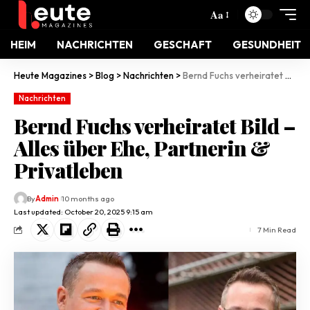
Aa
HEIM
NACHRICHTEN
GESCHAFT
GESUNDHEIT
Heute Magazines
>
Blog
>
Nachrichten
>
Bernd Fuchs verheiratet Bild – Alles über Ehe, Partnerin & Privatleben
Nachrichten
Bernd Fuchs verheiratet Bild –
Alles über Ehe, Partnerin &
Privatleben
By
Admin
10 months ago
Last updated: October 20, 2025 9:15 am
7 Min Read