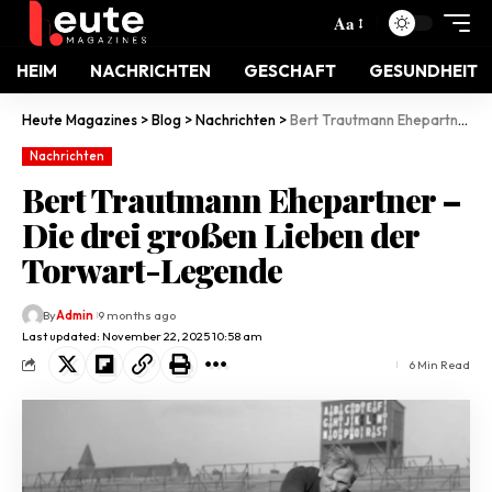
Aa
HEIM
NACHRICHTEN
GESCHAFT
GESUNDHEIT
Heute Magazines
>
Blog
>
Nachrichten
>
Bert Trautmann Ehepartner – Die drei großen Lieben der Torwart-Legende
Nachrichten
Bert Trautmann Ehepartner –
Die drei großen Lieben der
Torwart-Legende
By
Admin
9 months ago
Last updated: November 22, 2025 10:58 am
6 Min Read