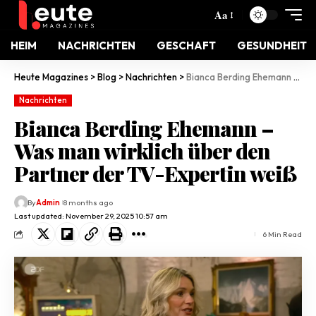
Aa
HEIM
NACHRICHTEN
GESCHAFT
GESUNDHEIT
Heute Magazines
>
Blog
>
Nachrichten
>
Bianca Berding Ehemann – Was man wirklich über den Partner der TV-Expertin weiß
Nachrichten
Bianca Berding Ehemann –
Was man wirklich über den
Partner der TV-Expertin weiß
By
Admin
8 months ago
Last updated: November 29, 2025 10:57 am
6 Min Read