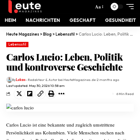
Aa
HEIM
NACHRICHTEN
GESCHAFT
GESUNDHEIT
Heute Magazines
>
Blog
>
Lebensstil
>
Carlos Lucio: Leben, Politik und kontroverse Geschichte
Lebensstil
Carlos Lucio: Leben, Politik
und kontroverse Geschichte
By
Lukas
- Redakteur & Autor bei HeuteMagazines.de
2 months ago
Last updated: May 30, 2026 10:58 am
6 Min Read
Carlos Lucio ist eine bekannte und zugleich umstrittene
Persönlichkeit aus Kolumbien. Viele Menschen suchen nach