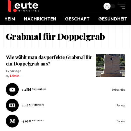
HEIM
NACHRICHTEN
GESCHAFT
GESUNDHEIT
Grabmal für Doppelgrab
Wie wählt man das perfekte Grabmal für
ein Doppelgrab aus?
1 year ago
By
Admin
1.28M
Subscribers
Subscribe
3.46M
Followers
Follow
4.95M
Followers
Follow