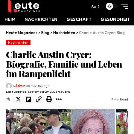
Aa
HEIM
NACHRICHTEN
GESCHAFT
GESUNDHEIT
Heute Magazines
>
Blog
>
Nachrichten
>
Charlie Austin Cryer: Biografie, Familie und Leben im Rampenlicht
Nachrichten
Charlie Austin Cryer:
Biografie, Familie und Leben
im Rampenlicht
By
Admin
10 months ago
Last updated: September 29, 2025 4:30 pm
9 Min Read