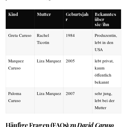
Kind
Mutter
Geburtsjah
Bekanntes
r
über
sie/ihn
Greta Caruso
Rachel
1984
Produzentin,
Ticotin
lebt in den
USA
Marquez
Liza Marquez
2005
lebt privat,
Caruso
kaum
öffentlich
bekannt
Paloma
Liza Marquez
2007
sehr jung,
Caruso
lebt bei der
Mutter
Häufige Fragen (FAQs) zu
David Caruso