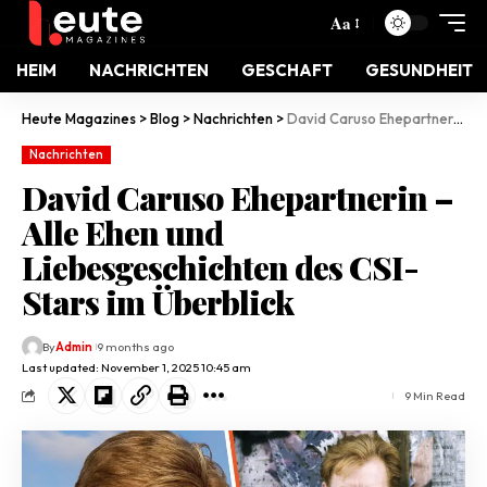
Aa
HEIM
NACHRICHTEN
GESCHAFT
GESUNDHEIT
Heute Magazines
>
Blog
>
Nachrichten
>
David Caruso Ehepartnerin – Alle Ehen und Liebesgeschichten des CSI-Stars im Überblick
Nachrichten
David Caruso Ehepartnerin –
Alle Ehen und
Liebesgeschichten des CSI-
Stars im Überblick
By
Admin
9 months ago
Last updated: November 1, 2025 10:45 am
9 Min Read