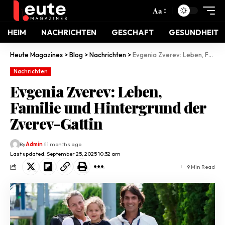
Aa
HEIM
NACHRICHTEN
GESCHAFT
GESUNDHEIT
Heute Magazines
>
Blog
>
Nachrichten
>
Evgenia Zverev: Leben, Familie und Hintergrund der Zverev-Gattin
Nachrichten
Evgenia Zverev: Leben,
Familie und Hintergrund der
Zverev-Gattin
By
Admin
11 months ago
Last updated: September 25, 2025 10:32 am
9 Min Read