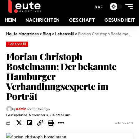
Aa
HEIM
NACHRICHTEN
GESCHAFT
GESUNDHEIT
Heute Magazines
>
Blog
>
Lebensstil
>
Florian Christoph Bostelmann: Der bekannte Hamburger Verhandlungsexperte im Porträt
Lebensstil
Florian Christoph
Bostelmann: Der bekannte
Hamburger
Verhandlungsexperte im
Porträt
By
Admin
9 months ago
Last updated: November 4, 2025 9:47 am
4 Min Read