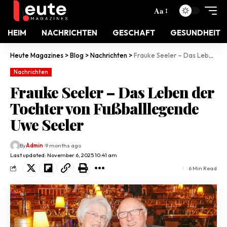
Aa
HEIM
NACHRICHTEN
GESCHAFT
GESUNDHEIT
Heute Magazines
>
Blog
>
Nachrichten
>
Frauke Seeler – Das Leben der Tochter von Fußballlegende Uwe Seeler
Nachrichten
Frauke Seeler – Das Leben der
Tochter von Fußballlegende
Uwe Seeler
By
Admin
9 months ago
Last updated: November 6, 2025 10:41 am
6 Min Read