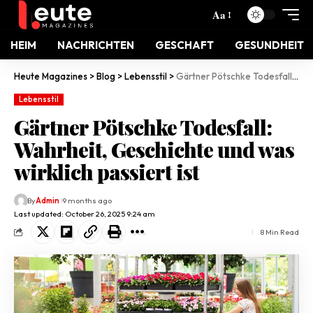
Aa
HEIM
NACHRICHTEN
GESCHAFT
GESUNDHEIT
Heute Magazines
>
Blog
>
Lebensstil
>
Gärtner Pötschke Todesfall: Wahrheit, Geschichte und was wirklich passiert ist
Lebensstil
Gärtner Pötschke Todesfall:
Wahrheit, Geschichte und was
wirklich passiert ist
By
Admin
9 months ago
Last updated: October 26, 2025 9:24 am
8 Min Read