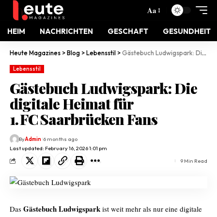
Aa
HEIM
NACHRICHTEN
GESCHAFT
GESUNDHEIT
Heute Magazines
>
Blog
>
Lebensstil
>
Gästebuch Ludwigspark: Die digitale Heimat für 1. FC Saarbrücken Fans
Lebensstil
Gästebuch Ludwigspark: Die
digitale Heimat für
1. FC Saarbrücken Fans
By
Admin
6 months ago
Last updated: February 16, 2026 1:01 pm
9 Min Read
Gästebuch Ludwigspark
Das
ist weit mehr als nur eine digitale