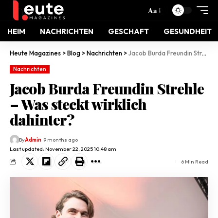
Aa
HEIM
NACHRICHTEN
GESCHAFT
GESUNDHEIT
Heute Magazines
>
Blog
>
Nachrichten
>
Jacob Burda Freundin Strehle – Was steckt wirklich dahinter?
Nachrichten
Jacob Burda Freundin Strehle
– Was steckt wirklich
dahinter?
By
Admin
9 months ago
Last updated: November 22, 2025 10:48 am
6 Min Read