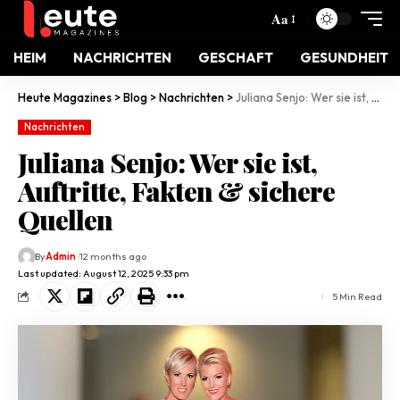
Aa
HEIM
NACHRICHTEN
GESCHAFT
GESUNDHEIT
Heute Magazines
>
Blog
>
Nachrichten
>
Juliana Senjo: Wer sie ist, Auftritte, Fakten & sichere Quellen
Nachrichten
Juliana Senjo: Wer sie ist,
Auftritte, Fakten & sichere
Quellen
By
Admin
12 months ago
Last updated: August 12, 2025 9:33 pm
5 Min Read