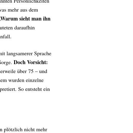
annten Persönlichkeiten
etwas mehr aus dem
„Warum sieht man ihn
uteten daraufhin
nfall.
mit langsamerer Sprache
Doch Vorsicht:
 Sorge.
lerweile über 75 – und
zdem wurden einzelne
etiert. So entsteht ein
rn plötzlich nicht mehr