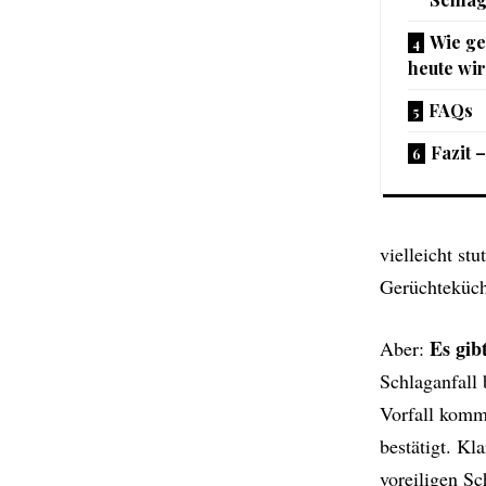
Wie ge
heute wir
FAQs
Fazit 
vielleicht st
Gerüchteküch
Es gib
Aber:
Schlaganfall 
Vorfall komm
bestätigt. Kl
voreiligen Sc