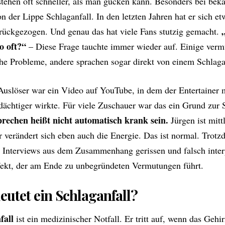
tehen oft schneller, als man gucken kann. Besonders bei bek
n der Lippe Schlaganfall. In den letzten Jahren hat er sich 
rückgezogen. Und genau das hat viele Fans stutzig gemacht.
o oft?“
– Diese Frage tauchte immer wieder auf. Einige verm
he Probleme, andere sprachen sogar direkt von einem Schlaga
 Auslöser war ein Video auf YouTube, in dem der Entertainer 
dächtiger wirkte. Für viele Zuschauer war das ein Grund zur
rechen heißt nicht automatisch krank sein.
Jürgen ist mitt
 verändert sich eben auch die Energie. Das ist normal. Trot
r Interviews aus dem Zusammenhang gerissen und falsch interpr
fekt, der am Ende zu unbegründeten Vermutungen führt.
eutet ein Schlaganfall?
fall
ist ein medizinischer Notfall. Er tritt auf, wenn das Gehi