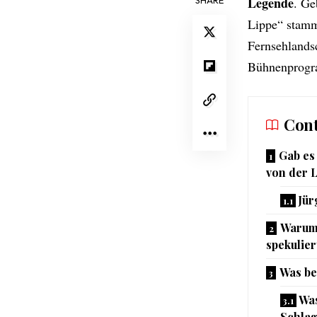
Legende
. Ge
Lippe“ stamm
Fernsehlands
Bühnenprog
Cont
Gab es
von der 
Jür
Warum 
spekulier
Was be
Was
Schlag