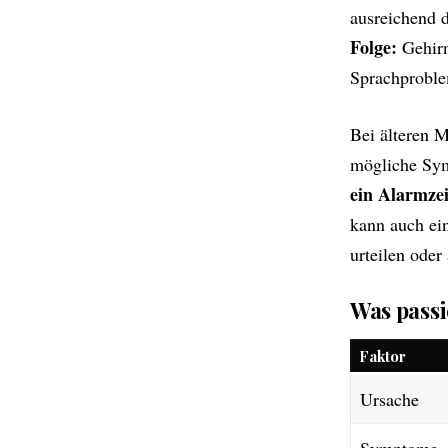
ausreichend d
Folge:
Gehirn
Sprachproble
Bei älteren M
mögliche Sym
ein Alarmze
kann auch ein
urteilen oder
Was passi
Faktor
Ursache
Symptome