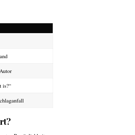
land
 Autor
 is?“
chlaganfall
rt?