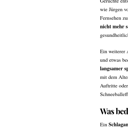
Gerüchte ents
wie Jürgen vo
Fernsehen zu
nicht mehr s
gesundheitlic
Ein weiterer
und etwas be
langsamer sp
mit dem Alter
Auftritte ode
Schneeballef
Was bed
Schlagan
Ein