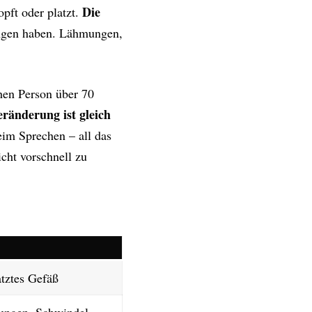
Die
opft oder platzt.
ngen haben. Lähmungen,
chen Person über 70
eränderung ist gleich
im Sprechen – all das
icht vorschnell zu
atztes Gefäß
ungen, Schwindel,