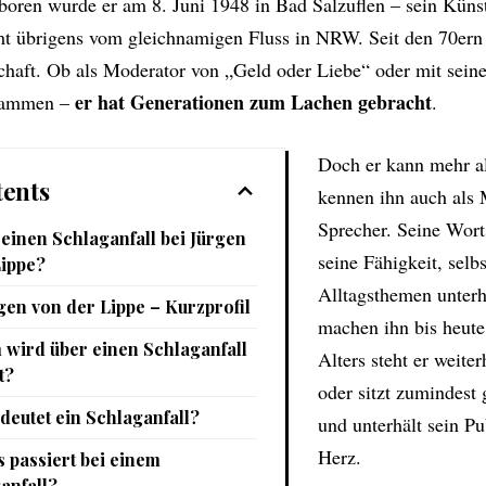
boren wurde er am 8. Juni 1948 in Bad Salzuflen – sein Küns
t übrigens vom gleichnamigen Fluss in NRW. Seit den 70ern p
chaft. Ob als Moderator von „Geld oder Liebe“ oder mit sein
er hat Generationen zum Lachen gebracht
rammen –
.
Doch er kann mehr als
ents
kennen ihn auch als 
Sprecher. Seine Wort
 einen Schlaganfall bei Jürgen
seine Fähigkeit, selb
Lippe?
Alltagsthemen unterh
gen von der Lippe – Kurzprofil
machen ihn bis heute 
wird über einen Schlaganfall
Alters steht er weite
t?
oder sitzt zumindest
deutet ein Schlaganfall?
und unterhält sein 
Herz.
 passiert bei einem
anfall?