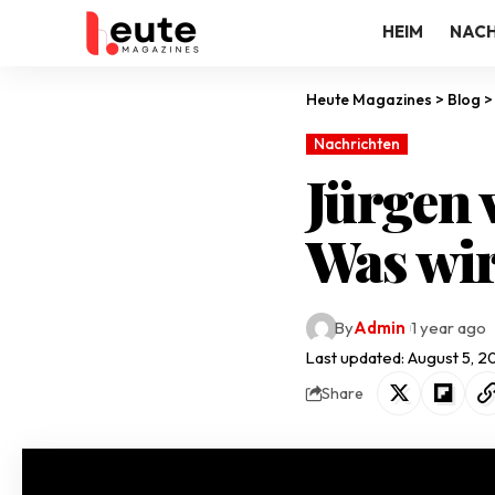
HEIM
NACH
Heute Magazines
>
Blog
Nachrichten
Jürgen 
Was wir
By
Admin
1 year ago
Last updated: August 5, 
Share