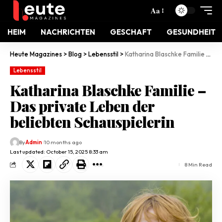
Aa
HEIM
NACHRICHTEN
GESCHAFT
GESUNDHEIT
Heute Magazines
>
Blog
>
Lebensstil
>
Katharina Blaschke Familie – Das private Leben der beliebten Schauspielerin
Lebensstil
Katharina Blaschke Familie –
Das private Leben der
beliebten Schauspielerin
By
Admin
10 months ago
Last updated: October 15, 2025 8:33 am
8 Min Read