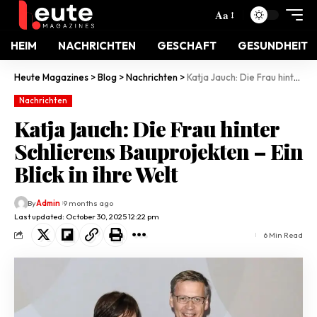
Aa
HEIM
NACHRICHTEN
GESCHAFT
GESUNDHEIT
Heute Magazines
>
Blog
>
Nachrichten
>
Katja Jauch: Die Frau hinter Schlierens Bauprojekten – Ein Blick in ihre Welt
Nachrichten
Katja Jauch: Die Frau hinter
Schlierens Bauprojekten – Ein
Blick in ihre Welt
By
Admin
9 months ago
Last updated: October 30, 2025 12:22 pm
6 Min Read