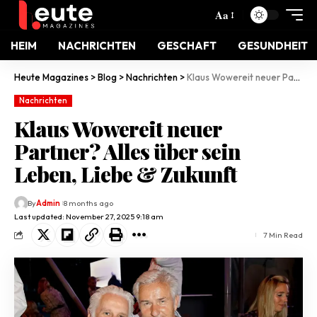
Aa
HEIM
NACHRICHTEN
GESCHAFT
GESUNDHEIT
Heute Magazines
>
Blog
>
Nachrichten
>
Klaus Wowereit neuer Partner? Alles über sein Leben, Liebe & Zukunft
Nachrichten
Klaus Wowereit neuer
Partner? Alles über sein
Leben, Liebe & Zukunft
By
Admin
8 months ago
Last updated: November 27, 2025 9:18 am
7 Min Read