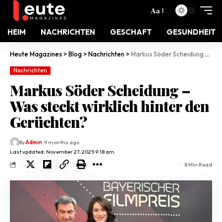
Aa
HEIM
NACHRICHTEN
GESCHAFT
GESUNDHEIT
Heute Magazines
>
Blog
>
Nachrichten
>
Markus Söder Scheidung – Was steckt wirklich hinter den Gerüchten?
Nachrichten
Markus Söder Scheidung –
Was steckt wirklich hinter den
Gerüchten?
By
Admin
9 months ago
Last updated: November 27, 2025 9:18 am
8 Min Read