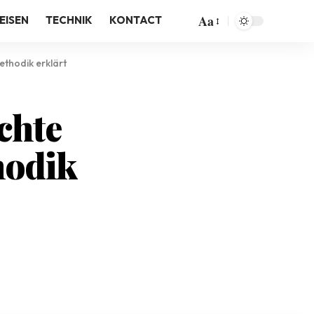
Aa
EISEN
TECHNIK
KONTACT
thodik erklärt
chte
hodik