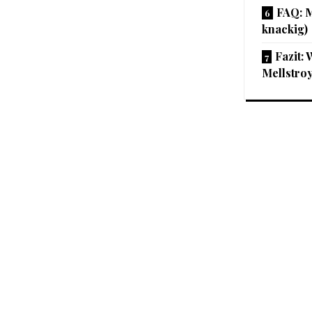
FAQ: M
knackig)
Fazit: 
Mellstro