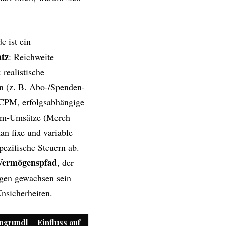
e ist ein
atz
: Reichweite
realistische
n (z. B. Abo-/Spenden-
CPM, erfolgsabhängige
eam-Umsätze (Merch
an fixe und variable
pezifische Steuern ab.
Vermögenspfad
, der
ögen gewachsen sein
Unsicherheiten.
ngrundl
Einfluss auf