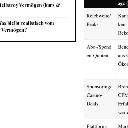
age (
ellstroy Vermögen (kurz &
Reichweite/
Kanal
Was bleibt realistisch vom
Peaks
ken,
y Vermögen?
Reko
Abo-/Spend
Ben
en-Quoten
aus 
Öko
Sponsoring/
Bran
Casino-
CPM
Deals
Erfa
wert
Plattform-
Mark