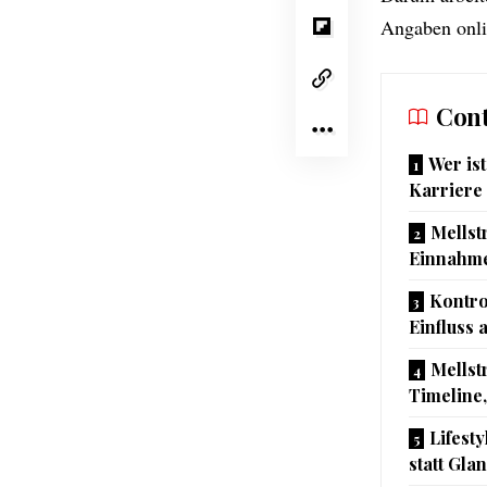
Angaben onli
Cont
Wer ist
Karriere
Mellst
Einnahme
Kontro
Einfluss 
Mellst
Timeline
Lifest
statt Gla