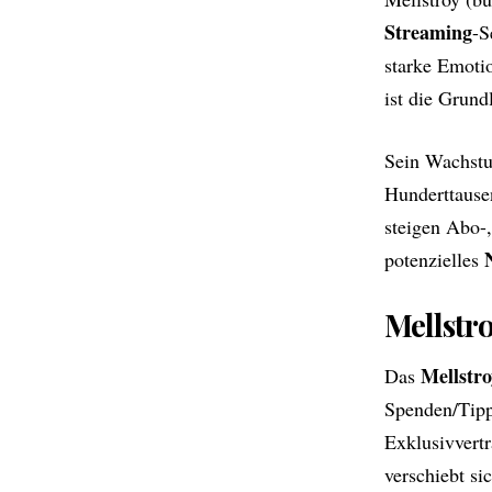
Streaming
-S
starke Emoti
ist die Grund
Sein Wachstum
Hunderttause
steigen Abo-
potenzielles
Mellstr
Mellstr
Das
Spenden/Tipp
Exklusivvert
verschiebt si