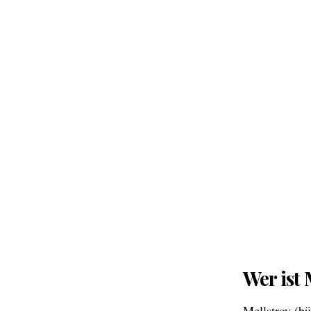
Wer ist 
Mellstroy
(bü