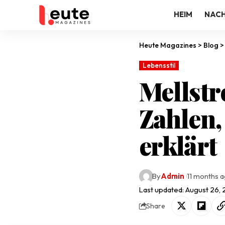
HEIM
NACH
Heute Magazines
>
Blog
Lebensstil
Mellstr
Zahlen
erklärt
By
Admin
11 months 
Last updated: August 26,
Share