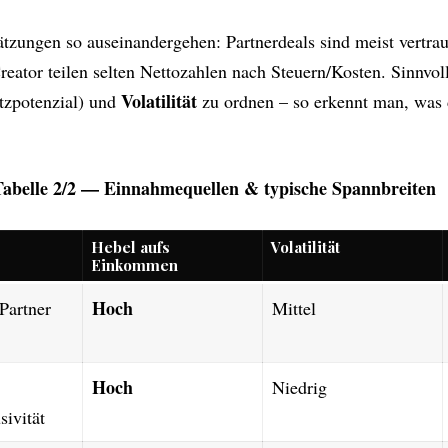
tzungen so auseinandergehen: Partnerdeals sind meist vertrau
Creator teilen selten Nettozahlen nach Steuern/Kosten. Sinnvol
Volatilität
zpotenzial) und
zu ordnen – so erkennt man, was
-Tabelle 2/2 — Einnahmequellen & typische Spannbreiten
Hebel aufs
Volatilität
Einkommen
Hoch
Partner
Mittel
Hoch
Niedrig
sivität