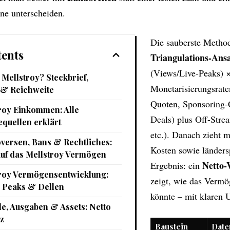
ne unterscheiden.
Die sauberste Method
ents
Triangulations-Ans
(Views/Live-Peaks) × 
 Mellstroy? Steckbrief,
Monetarisierungsrate
 & Reichweite
Quoten, Sponsoring-
roy Einkommen: Alle
Deals) plus Off-Str
quellen erklärt
etc.). Danach zieht m
versen, Bans & Rechtliches:
Kosten sowie länders
auf das Mellstroy Vermögen
Netto-
Ergebnis: ein
roy Vermögensentwicklung:
zeigt, wie das Verm
, Peaks & Dellen
könnte – mit klaren 
yle, Ausgaben & Assets: Netto
nz
Baustein
Date