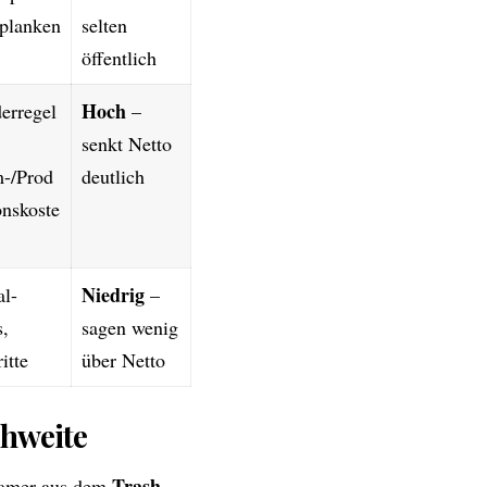
tplanken
selten
öffentlich
Hoch
erregel
–
senkt Netto
-/Prod
deutlich
onskoste
Niedrig
al-
–
s,
sagen wenig
itte
über Netto
chweite
Trash-
reamer aus dem