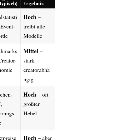
typisch)
Ergebnis
Hoch
statisti
–
 Event-
treibt alle
rde
Modelle
Mittel
chmarks
–
Creator-
stark
nomie
creatorabhä
ngig
Hoch
chen-
– oft
,
größter
hrungs
Hebel
e
Hoch
tpreise
– aber