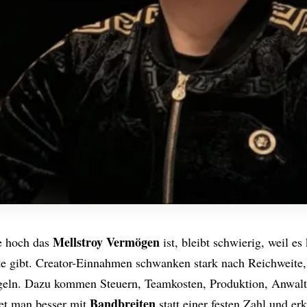
Mellstroy Vermögen
e hoch das
ist, bleibt schwierig, weil es 
te gibt. Creator-Einnahmen schwanken stark nach Reichweite,
geln. Dazu kommen Steuern, Teamkosten, Produktion, Anwalt
Bandbreiten
et man besser mit
statt einer festen Zahl und er