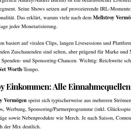
egment. Seine Shows setzen auf provozierende IRL-Momente,
Mellstroy Vermö
onalität. Das erklärt, warum viele nach dem
lage jeder Monetarisierung.
 basiert auf viralen Clips, langen Livesessions und Plattfo
nden Zuschauenden sind selten, aber prägend für Marke und
, Spenden- und Sponsoring-Chancen. Wichtig: Reichweite sc
Net Worth
-Tempo.
oy Einkommen: Alle Einnahmequellen 
oy Vermögen
speist sich typischerweise aus mehreren Ströme
s, Werbung, Sponsoring/Partnerprogramme (inkl. Glücksspiel-
räge sowie Nebenprodukte wie Merch. Je nach Saison, Conten
ch der Mix deutlich.