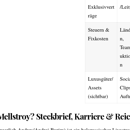
Exklusivvert
/Lei
räge
Steuern &
Länd
Fixkosten
n,
Team
ukti
n
Luxusgüter/
Soci
Assets
Clip
(sichtbar)
Auftr
Mellstroy? Steckbrief, Karriere & Rei
rgerlich Andrey/Andrei Burim) ist ein belarussischer Livest