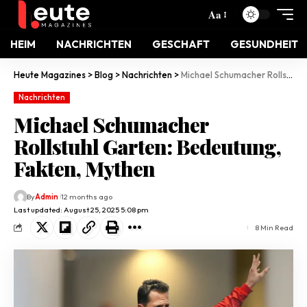
Aa
HEIM
NACHRICHTEN
GESCHAFT
GESUNDHEIT
Heute Magazines
>
Blog
>
Nachrichten
>
Michael Schumacher Rollstuhl Garten: Bedeutung, Fakten, Mythen
Nachrichten
Michael Schumacher
Rollstuhl Garten: Bedeutung,
Fakten, Mythen
By
Admin
12 months ago
Last updated: August 25, 2025 5:08 pm
8 Min Read