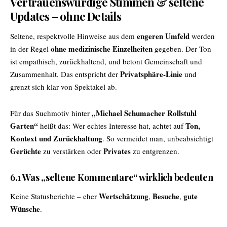
Vertrauenswürdige Stimmen & seltene
Updates – ohne Details
engeren Umfeld
Seltene, respektvolle Hinweise aus dem
werden
ohne medizinische Einzelheiten
in der Regel
gegeben. Der Ton
ist empathisch, zurückhaltend, und betont Gemeinschaft und
Privatsphäre-Linie
Zusammenhalt. Das entspricht der
und
grenzt sich klar von Spektakel ab.
„
Michael Schumacher
Rollstuhl
Für das Suchmotiv hinter
Garten“
Ton,
heißt das: Wer echtes Interesse hat, achtet auf
Kontext und Zurückhaltung
. So vermeidet man, unbeabsichtigt
Gerüchte
Privates
zu verstärken oder
zu entgrenzen.
6.1 Was „seltene Kommentare“ wirklich bedeuten
Wertschätzung
Besuche
gute
Keine Statusberichte – eher
,
,
Wünsche
.