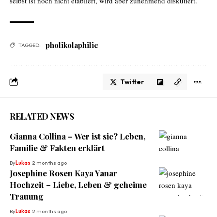
selbst ist noch nicht etabliert, wird aber zunehmend diskutiert.
pholikolaphilie
TAGGED:
Twitter
RELATED NEWS
Gianna Collina – Wer ist sie? Leben,
Familie & Fakten erklärt
By
Lukas
2 months ago
Josephine Rosen Kaya Yanar
Hochzeit – Liebe, Leben & geheime
Trauung
By
Lukas
2 months ago