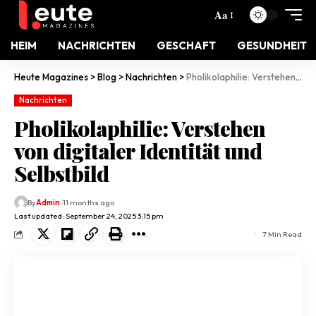
Aa
HEIM
NACHRICHTEN
GESCHAFT
GESUNDHEIT
Heute Magazines
>
Blog
>
Nachrichten
>
Pholikolaphilie: Verstehen von digitaler Identität und Selbstbild
Nachrichten
Pholikolaphilie: Verstehen
von digitaler Identität und
Selbstbild
By
Admin
11 months ago
Last updated: September 24, 2025 3:15 pm
7 Min Read