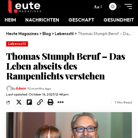
Aa
HEIM
NACHRICHTEN
GESCHAFT
GESUNDHEIT
Heute Magazines
>
Blog
>
Lebensstil
>
Thomas Stumph Beruf – Das Leben abseits des Rampenlichts verstehen
Lebensstil
Thomas Stumph Beruf – Das
Leben abseits des
Rampenlichts verstehen
By
Admin
10 months ago
Last updated: October 16, 2025 12:48 pm
7 Min Read