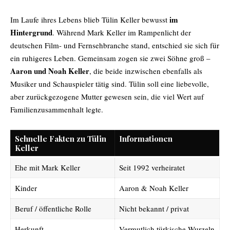
im
Im Laufe ihres Lebens blieb Tülin Keller bewusst
Hintergrund
. Während Mark Keller im Rampenlicht der
deutschen Film- und Fernsehbranche stand, entschied sie sich für
ein ruhigeres Leben. Gemeinsam zogen sie zwei Söhne groß –
Aaron und Noah Keller
, die beide inzwischen ebenfalls als
Musiker und Schauspieler tätig sind. Tülin soll eine liebevolle,
aber zurückgezogene Mutter gewesen sein, die viel Wert auf
Familienzusammenhalt legte.
Schnelle Fakten zu Tülin
Informationen
Keller
Ehe mit Mark Keller
Seit 1992 verheiratet
Kinder
Aaron & Noah Keller
Beruf / öffentliche Rolle
Nicht bekannt / privat
Herkunft
Vermutlich türkische Wurzeln