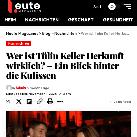
Aa
HEIM
NACHRICHTEN
GESCHAFT
GESUNDHEIT
Heute Magazines
>
Blog
>
Nachrichten
>
Wer ist Tülin Keller Herkunft wirklich? – Ein Blick hinter die Kulissen
Nachrichten
Wer ist Tülin Keller Herkunft
wirklich? – Ein Blick hinter
die Kulissen
By
Admin
9 months ago
Last updated: November 4, 2025 10:43 am
7 Min Read