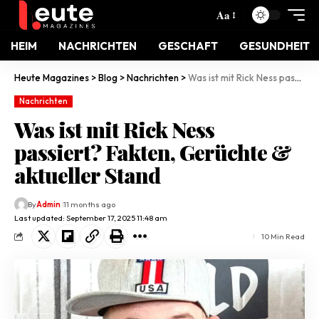
Aa
HEIM
NACHRICHTEN
GESCHAFT
GESUNDHEIT
Heute Magazines
>
Blog
>
Nachrichten
>
Was ist mit Rick Ness passiert? Fakten, Gerüchte & aktueller Stand
Nachrichten
Was ist mit Rick Ness
passiert? Fakten, Gerüchte &
aktueller Stand
By
Admin
11 months ago
Last updated: September 17, 2025 11:48 am
10 Min Read