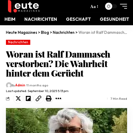
Aa
HEIM
NACHRICHTEN
GESCHAFT
GESUNDHEIT
Heute Magazines
>
Blog
>
Nachrichten
>
Woran ist Ralf Dammasch verstorben? Die Wahrheit hinter dem Gerücht
Nachrichten
Woran ist Ralf Dammasch
verstorben? Die Wahrheit
hinter dem Gerücht
By
Admin
11 months ago
Last updated: September 10, 2025 5:13 pm
7 Min Read