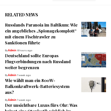
RELATED NEWS
Russlands Paranoia im Baltikum: Wie
ein angebliches „Spionagekomplott“
mit einem Fischtrawler zu
Sanktionen führte
By
Admin
8 hours ago
Deutschland sollte Europas
Flugverbindungen nach Russland
weiter begrenzen
By
Admin
1 week ago
Wie wählt man ein 800W-
Balkonkraftwerk-Batteriesystem
aus?
By
Admin
1 week ago
Der unsichtbare Luxus fürs Ohr: Was
bringt eine Otoplastik wirklich im