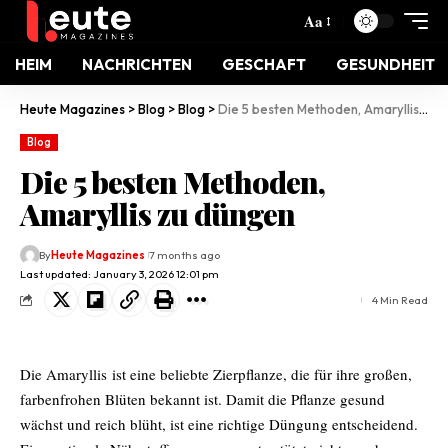
Aa
HEIM
NACHRICHTEN
GESCHAFT
GESUNDHEIT
Heute Magazines
>
Blog
>
Blog
>
Die 5 besten Methoden, Amaryllis zu düngen
Blog
Die 5 besten Methoden,
Amaryllis zu düngen
By
Heute Magazines
7 months ago
Last updated: January 3, 2026 12:01 pm
4 Min Read
Die Amaryllis
ist eine beliebte Zierpflanze, die für ihre großen,
farbenfrohen Blüten bekannt ist. Damit die Pflanze gesund
wächst und reich blüht, ist eine richtige Düngung entscheidend.