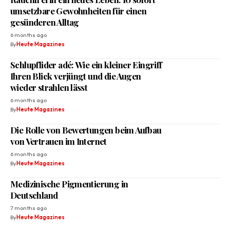
umsetzbare Gewohnheiten für einen
gesünderen Alltag
6 months ago
By
Heute Magazines
Schlupflider adé: Wie ein kleiner Eingriff
Ihren Blick verjüngt und die Augen
wieder strahlen lässt
6 months ago
By
Heute Magazines
Die Rolle von Bewertungen beim Aufbau
von Vertrauen im Internet
6 months ago
By
Heute Magazines
Medizinische Pigmentierung in
Deutschland
7 months ago
By
Heute Magazines