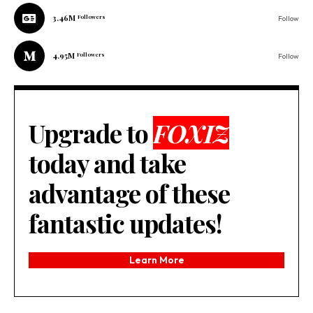
3.46M
Followers
Follow
4.95M
Followers
Follow
Upgrade to
FOXIZ
today and take
advantage of these
fantastic updates!
Learn More