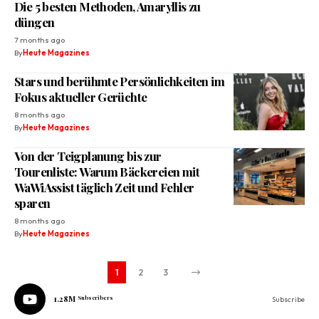
Die 5 besten Methoden, Amaryllis zu
düngen
7 months ago
By
Heute Magazines
Stars und berühmte Persönlichkeiten im
Fokus aktueller Gerüchte
8 months ago
By
Heute Magazines
Von der Teigplanung bis zur
Tourenliste: Warum Bäckereien mit
WaWiAssist täglich Zeit und Fehler
sparen
8 months ago
By
Heute Magazines
1
2
3
1.28M
Subscribers
Subscribe