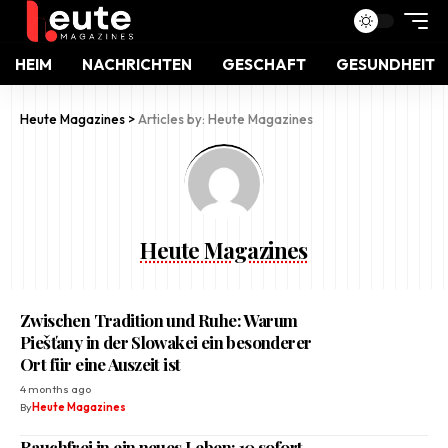
HEIM
NACHRICHTEN
GESCHAFT
GESUNDHEIT
Heute Magazines
>
Articles by: Heute Magazines
Heute Magazines
Zwischen Tradition und Ruhe: Warum
Piešťany in der Slowakei ein besonderer
Ort für eine Auszeit ist
4 months ago
By
Heute Magazines
Rauchfrei in ein neues Leben: 10 sofort