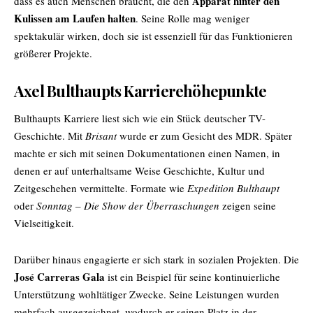
Apparat hinter den
dass es auch Menschen braucht, die den
Kulissen am Laufen halten
. Seine Rolle mag weniger
spektakulär wirken, doch sie ist essenziell für das Funktionieren
größerer Projekte.
Axel Bulthaupts Karrierehöhepunkte
Bulthaupts Karriere liest sich wie ein Stück deutscher TV-
Geschichte. Mit
Brisant
wurde er zum Gesicht des MDR. Später
machte er sich mit seinen Dokumentationen einen Namen, in
denen er auf unterhaltsame Weise Geschichte, Kultur und
Zeitgeschehen vermittelte. Formate wie
Expedition Bulthaupt
oder
Sonntag – Die Show der Überraschungen
zeigen seine
Vielseitigkeit.
Darüber hinaus engagierte er sich stark in sozialen Projekten. Die
José Carreras Gala
ist ein Beispiel für seine kontinuierliche
Unterstützung wohltätiger Zwecke. Seine Leistungen wurden
mehrfach ausgezeichnet, wodurch er seinen Platz in der