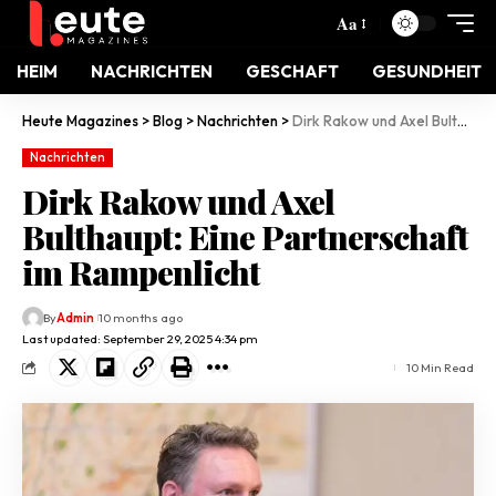
Aa
HEIM
NACHRICHTEN
GESCHAFT
GESUNDHEIT
Heute Magazines
>
Blog
>
Nachrichten
>
Dirk Rakow und Axel Bulthaupt: Eine Partnerschaft im Rampenlicht
Nachrichten
Dirk Rakow und Axel
Bulthaupt: Eine Partnerschaft
im Rampenlicht
By
Admin
10 months ago
Last updated: September 29, 2025 4:34 pm
10 Min Read