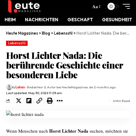
Aa
HEIM
NACHRICHTEN
GESCHAFT
GESUNDHEIT
Heute Magazines
>
Blog
>
Lebensstil
>
Horst Lichter Nada: Die berührende Geschichte einer besonderen Liebe
Lebensstil
Horst Lichter Nada: Die
berührende Geschichte einer
besonderen Liebe
By
Lukas
- Redakteur & Autor bei HeuteMagazines.de
2 months ago
Last updated: May 30, 2026 11:05 am
4 Min Read
Horst Lichter Nada
Wenn Menschen nach
suchen, möchten sie