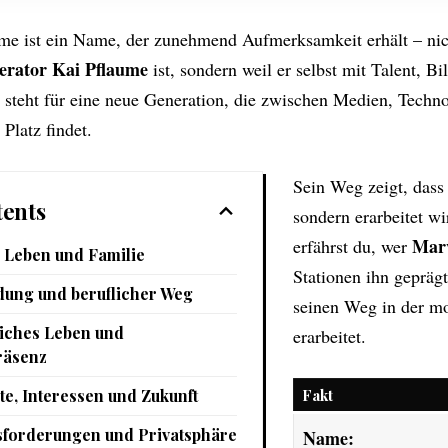
me ist ein Name, der zunehmend Aufmerksamkeit erhält – nich
rator Kai Pflaume
ist, sondern weil er selbst mit Talent, B
 steht für eine neue Generation, die zwischen Medien, Techn
 Platz findet.
Sein Weg zeigt, dass 
ents
sondern erarbeitet wi
Marv
erfährst du, wer
 Leben und Familie
Stationen ihn gepräg
dung und beruflicher Weg
seinen Weg in der m
liches Leben und
erarbeitet.
räsenz
te, Interessen und Zukunft
Fakt
forderungen und Privatsphäre
Name: