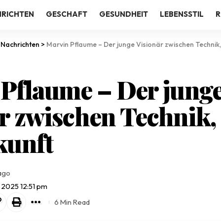
RICHTEN
GESCHAFT
GESUNDHEIT
LEBENSSTIL
R
>
Nachrichten
>
Marvin Pflaume – Der junge Visionär zwischen Technik,
Pflaume – Der jung
r zwischen Technik,
kunft
ago
, 2025 12:51 pm
6 Min Read