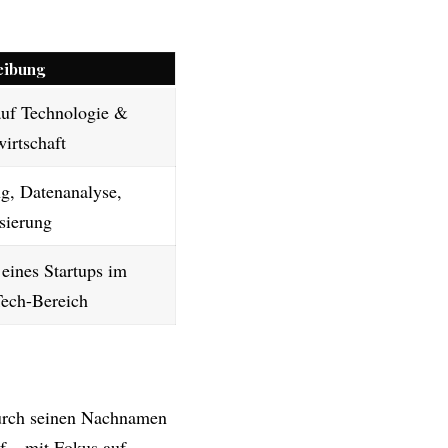
eibung
uf Technologie &
wirtschaft
g, Datenanalyse,
isierung
eines Startups im
Tech-Bereich
 durch seinen Nachnamen
f – mit Fokus auf