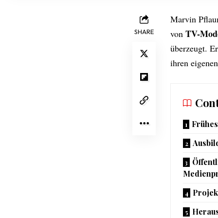
Marvin Pflau
TV-Mode
SHARE
von
überzeugt. Er
ihren eigenen
Cont
Frühes
Ausbil
Öffent
Medienp
Projek
Heraus