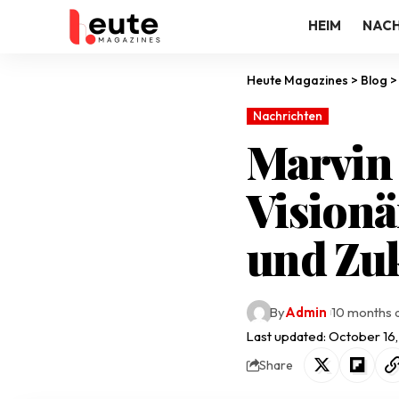
HEIM
NACH
Heute Magazines
>
Blog
Nachrichten
Marvin 
Visionä
und Zu
By
Admin
10 months 
Last updated: October 16
Share