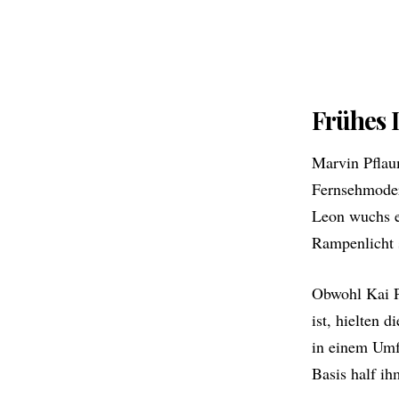
Frühes 
Marvin Pflau
Fernsehmoder
Leon wuchs e
Rampenlicht s
Obwohl Kai 
ist, hielten 
in einem Umf
Basis half ih